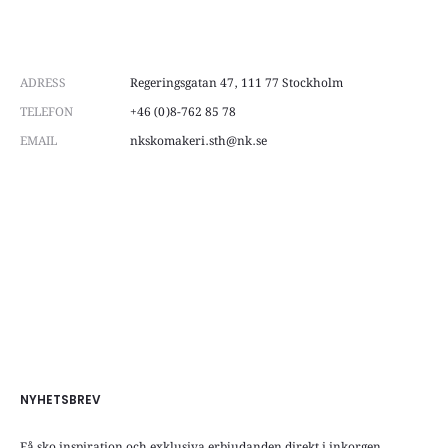
ADRESS
Regeringsgatan 47, 111 77 Stockholm
TELEFON
+46 (0)8-762 85 78
EMAIL
nkskomakeri.sth@nk.se
NYHETSBREV
Få sko inspiration och exklusiva erbjudanden direkt i inkorgen.