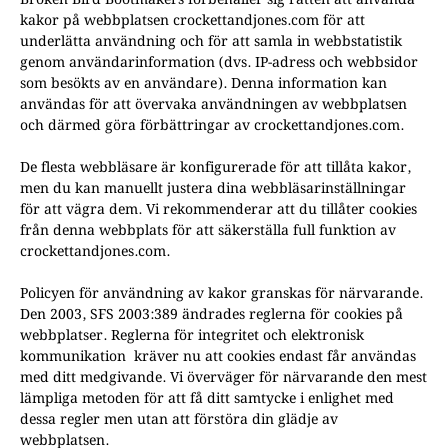
Broken Bird Bootmakers förbehåller sig rätten att använda
kakor på webbplatsen crockettandjones.com för att
underlätta användning och för att samla in webbstatistik
genom användarinformation (dvs. IP-adress och webbsidor
som besökts av en användare). Denna information kan
användas för att övervaka användningen av webbplatsen
och därmed göra förbättringar av crockettandjones.com.
De flesta webbläsare är konfigurerade för att tillåta kakor,
men du kan manuellt justera dina webbläsarinställningar
för att vägra dem. Vi rekommenderar att du tillåter cookies
från denna webbplats för att säkerställa full funktion av
crockettandjones.com.
Policyen för användning av kakor granskas för närvarande.
Den 2003,
SFS 2003:389
ändrades reglerna för cookies på
webbplatser. Reglerna för integritet och elektronisk
kommunikation kräver nu att cookies endast får användas
med ditt medgivande. Vi överväger för närvarande den mest
lämpliga metoden för att få ditt samtycke i enlighet med
dessa regler men utan att förstöra din glädje av
webbplatsen.