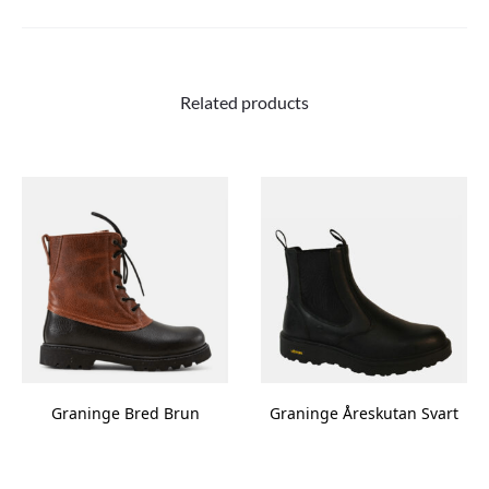
Related products
Graninge Bred Brun
Graninge Åreskutan Svart
This
This
product
product
has
has