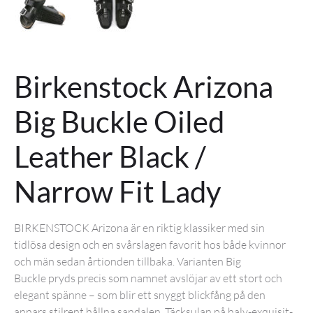
Birkenstock Arizona
Big Buckle Oiled
Leather Black /
Narrow Fit Lady
BIRKENSTOCK Arizona är en riktig klassiker med sin
tidlösa design och en svårslagen favorit hos både kvinnor
och män sedan årtionden tillbaka. Varianten Big
Buckle pryds precis som namnet avslöjar av ett stort och
elegant spänne – som blir ett snyggt blickfång på den
annars stilrent hållna sandalen. Täcksulan på halv-exquisit-