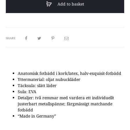
Add to basket
Buckle
Oiled
Leather
Black
/
SHARE
Narrow
Fit
Lady
quantity
Anatomisk fotbädd i kork/latex, halv-exquisit-fotbädd
Yttermaterial: oljat nubuckläder
Täcksula: slätt läder
Sula: EVA
Detaljer: två remmar med vardera ett individuellt
justerbart metallspänne; färgmässigt matchande
fotbädd
“Made in Germany”