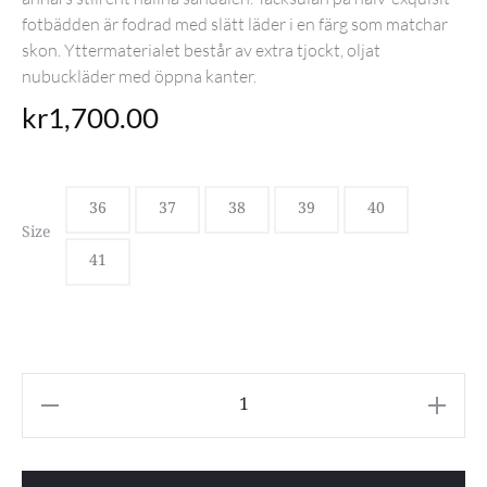
fotbädden är fodrad med slätt läder i en färg som matchar
skon. Yttermaterialet består av extra tjockt, oljat
nubuckläder med öppna kanter.
kr
1,700.00
36
37
38
39
40
Size
41
Birkenstock
Arizona
Big