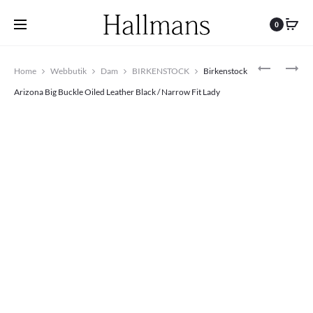
0
Produc
PARABOO
ARIZONA
Home
Webbutik
Dam
BIRKENSTOCK
Birkenstock
CORVETTE
MJUK
navigat
NOIRE
FOTBÄDD
Arizona Big Buckle Oiled Leather Black / Narrow Fit Lady
LIS
METALLIC
SAPIN
COPPER
NARROW
FIT
LADY