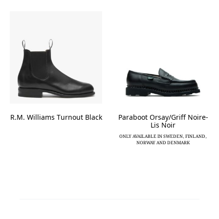
multiple
multiple
variants.
variants.
The
The
options
options
may
may
be
be
chosen
chosen
on
on
the
the
product
product
page
page
R.M. Williams Turnout Black
Paraboot Orsay/Griff Noire-
Lis Noir
ONLY AVAILABLE IN SWEDEN, FINLAND,
NORWAY AND DENMARK