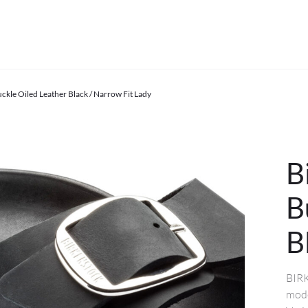
ckle Oiled Leather Black / Narrow Fit Lady
B
B
B
BIRK
mode