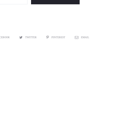
rid
kle
ed
ther
ck
CEBOOK
TWITTER
PINTEREST
EMAIL
rrow
dy
ntity