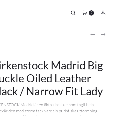
Search
Accou
0
Product
BIRKENSTOC
BIRKENSTOC
BOSTON
ARIZONA
navigatio
SOFT
PAP
FOOTBED
FLEX
SUEDE
PLATFORM
LEATHER
BIRKO-
irkenstock Madrid Big
FADED
FLOR
/
WHITE
NARROW
/
uckle Oiled Leather
FIT
NARROW
LADY
FIT
LADY
lack / Narrow Fit Lady
ENSTOCK Madrid är en äkta klassiker som tagit hela
världen med storm tack vare sin puristiska utformning.