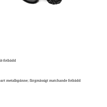
it-fotbädd
erbart metallspänne; färgmässigt matchande fotbädd