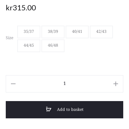
kr
315.00
35/37
38/39
40/41
42/43
Size
44/45
46/48
2GO
Cedar
Shoe
Add to basket
Tree
quantity