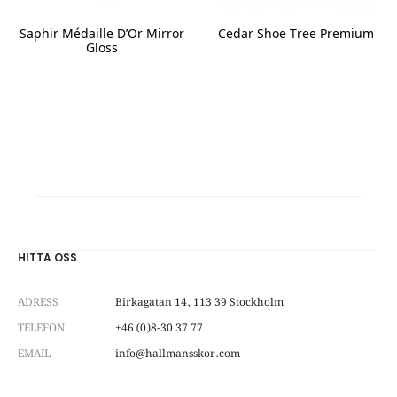
Saphir Médaille D’Or Mirror
Cedar Shoe Tree Premium
Gloss
This
product
has
multiple
variants.
The
options
may
be
chosen
on
HITTA OSS
the
product
page
ADRESS
Birkagatan 14, 113 39 Stockholm
TELEFON
+46 (0)8-30 37 77
EMAIL
info@hallmansskor.com