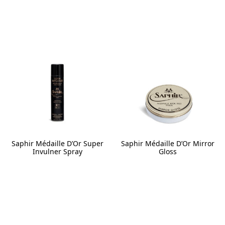
This
product
has
multiple
variants.
The
options
may
be
chosen
on
the
product
page
Saphir Médaille D’Or Super
Saphir Médaille D’Or Mirror
Invulner Spray
Gloss