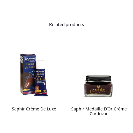
Related products
Saphir Créme De Luxe
Saphir Medaille D’Or Crème
Cordovan
This
This
product
product
has