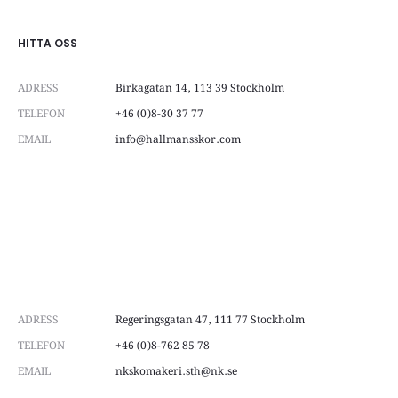
be
chosen
on
HITTA OSS
the
product
ADRESS
Birkagatan 14, 113 39 Stockholm
page
TELEFON
+46 (0)8-30 37 77
EMAIL
info@hallmansskor.com
ADRESS
Regeringsgatan 47, 111 77 Stockholm
TELEFON
+46 (0)8-762 85 78
EMAIL
nkskomakeri.sth@nk.se